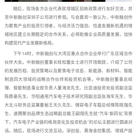
随后，现场各方企业代表就增城区招商政策进行友好交流，并
至中新融创深圳子公司进行参观。与会嘉宾一致认为，中新融创作
为聚焦产业的投资引领者，与经济活力强劲、恰逢发展新机遇的增
城地区建立长期稳定的合作关系，必将助推企业高质量发展，加快
构建现代产业发展新格局。
下午14时，中新融创与大湾区重点合作企业举行广东区域合作
伙伴大会。中新融创董事长桂松蕾女士进行开场致辞，介绍了公司
的发展历程、投资策略以及聚焦电子信息、新能源、新材料、智能
制造四大领域的战略合作伙伴和投资机会等。中新融创董事总经
理、智能制造事业部负责人董海龙先生、比亚迪投资处投资副总监
陈鼎豪先生、华阳通用汽车电子技术研究院副总监张海军先生、华
大北斗财务总监兼董秘王天久先生、微容电子车载总经理陈晓强先
生、速腾聚创品牌生态战略副总裁王嗣翔先生就“汽车‘新四化’背景
下，汽车电子产业链的格局变化及投资机会”的论坛主题进行圆桌对
话。随后，现场进行交流互动。深创投、黄海金控集团、增城产投