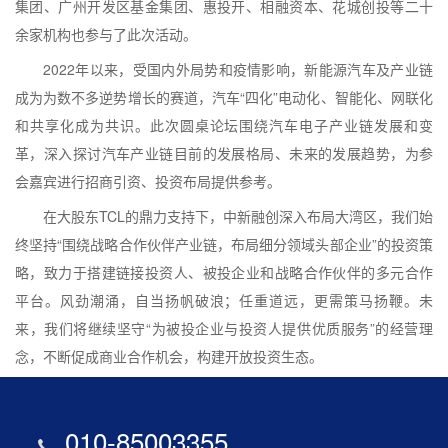
集团、广州开发区基金集团、惠投开、相融资本、花城创投等二十
余家机构也参与了此次活动。
2022年以来，受国内外局势和疫情影响，新能源汽车及产业链
成为为数不多逆势增长的赛道，汽车“四化”电动化、智能化、网联化
和共享化成为共识。此次圆桌论坛围绕汽车电子产业链发展和变
革，深入探讨汽车产业链目前的发展格局、未来的发展趋势，为参
会嘉宾进行招商引资、投资布局提供参考。
在大股东TCL的鼎力支持下，中新融创深入布局大湾区，我们始
终坚持“围绕战略合作伙伴产业链，布局细分领域头部企业”的投资策
略，致力于搭建链接投资人、被投企业和战略合作伙伴的多元合作
平台。风劲潮涌，自当扬帆破浪；任重道远，更需策马扬鞭。未
来，我们将继续坚守“为被投企业与投资人提供优质服务”的经营理
念，不断促成商业合作机会，构建开放投资生态。
010-85003355